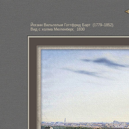
Йоганн Вильгельм Готтфрид Барт (1779–1852).
Вид с холма Мюленберг, 1830