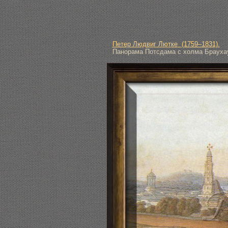
Петер Людвиг Лютке (1759–1831).
Панорама Потсдама с холма Браухау