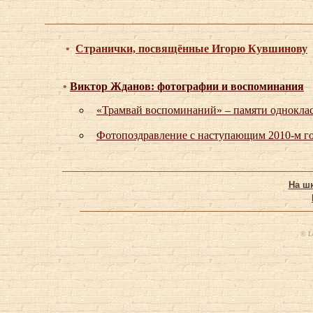
•
Странички, посвящённые Игорю Кувшинову
•
Виктор Жданов: фотографии и воспоминания
«Трамвай воспоминаний» – памяти однокл
Фотопоздравление с наступающим 2010-м г
На ш
© L